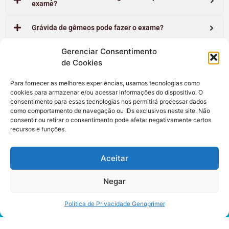
exame?
Grávida de gêmeos pode fazer o exame?
Gerenciar Consentimento
O teste de sexagem fetal é seguro?
de Cookies
O resultado do exame pode sofrer interferência de
Para fornecer as melhores experiências, usamos tecnologias como
uma gestação anterior?
cookies para armazenar e/ou acessar informações do dispositivo. O
consentimento para essas tecnologias nos permitirá processar dados
como comportamento de navegação ou IDs exclusivos neste site. Não
consentir ou retirar o consentimento pode afetar negativamente certos
recursos e funções.
Agende o Exame
Aceitar
Negar
Política de Privacidade Genoprimer
LOCALIZAÇÃO