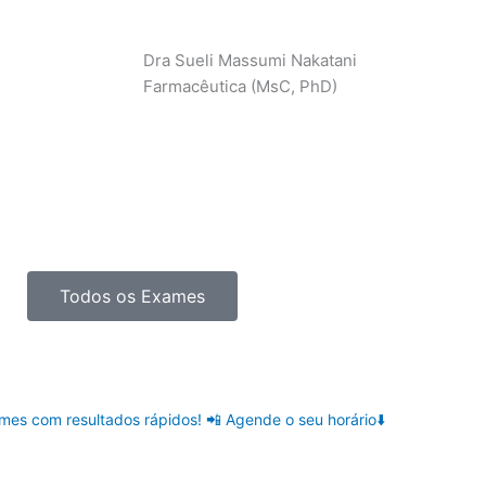
Dra Sueli Massumi Nakatani
Farmacêutica (MsC, PhD)
Todos os Exames
es com resultados rápidos!
📲 Agende o seu horário⬇️