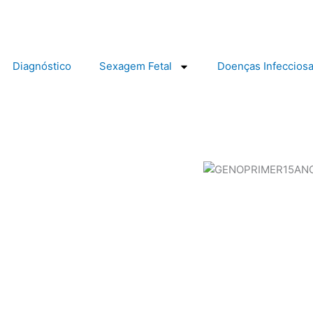
Diagnóstico
Sexagem Fetal
Doenças Infeccios