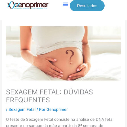
Ir
Resultados
para
Sexagem Fetal
Doenças Infecciosas
o
conteúdo
SEXAGEM FETAL: DÚVIDAS
FREQUENTES
/
Sexagem Fetal
/ Por
Genoprimer
O teste de Sexagem Fetal consiste na análise de DNA fetal
a
presente no sangue da mãe a partir da 8
semana de