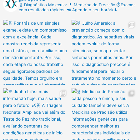
🧬 Diagnóstico Molecular
💊 Medicina de Precisão
⏱️Exames
com resultados rápidos!
📲 Agende o seu horário⬇️