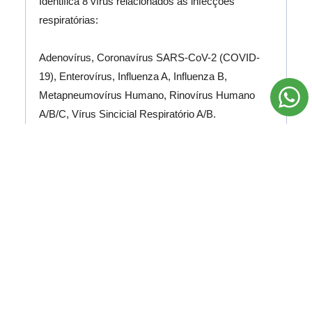
Identifica 8 vírus relacionados às infecções
respiratórias:
Adenovírus,
Coronavírus SARS-CoV-2 (COVID-
19), Enterovírus,
Influenza A, Influenza B,
Metapneumovírus Humano, Rinovírus Humano
A/B/C, Vírus Sincicial Respiratório A/B.
Agende o Exame
PAINEL RESPIRATÓRIO
BACTERIANO