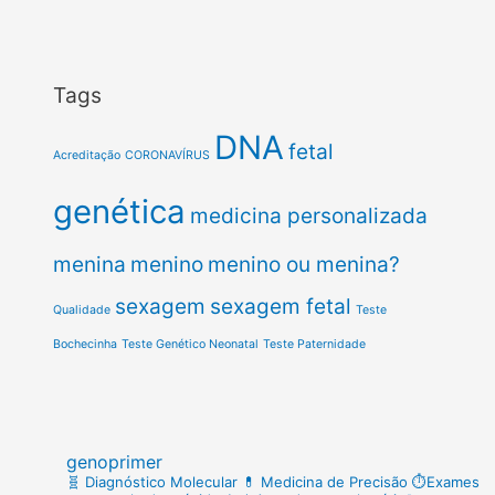
Tags
DNA
fetal
Acreditação
CORONAVÍRUS
genética
medicina personalizada
menina
menino
menino ou menina?
sexagem
sexagem fetal
Qualidade
Teste
Bochecinha
Teste Genético Neonatal
Teste Paternidade
genoprimer
🧬 Diagnóstico Molecular
💊 Medicina de Precisão
⏱️Exames