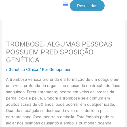
Ir
Resultados
para
Sexagem Fetal
Doenças Infecciosas
o
conteúdo
TROMBOSE: ALGUMAS PESSOAS
POSSUEM PREDISPOSIÇÃO
GENÉTICA
/
Genética Clínica
/ Por
Genoprimer
A trombose venosa profunda é a formação de um coágulo em
uma veia profunda do organismo causando obstrução do fluxo
sanguíneo. Frequentemente, ocorre em veias calibrosas da
perna, coxa e pelve. Embora a trombose seja comum em
adultos acima de 60 anos, pode ocorrer em qualquer idade.
Quando o coágulo se destaca da veia e se desloca pela
corrente sanguínea, ocorre a embolia. Este êmbolo pode se
alojar nos pulmões causando a embolia pulmonar, doença