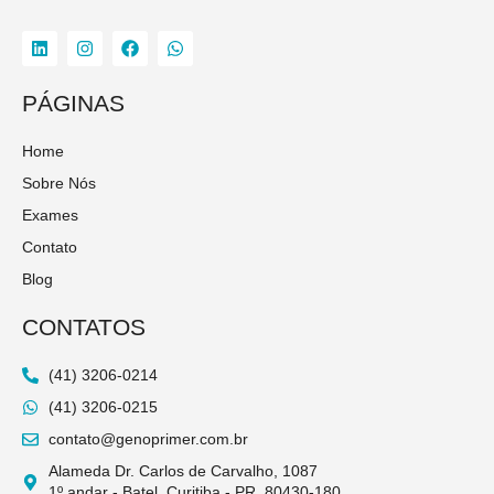
L
I
F
W
i
n
a
h
n
s
c
a
k
t
e
t
PÁGINAS
e
a
b
s
d
g
o
a
i
r
o
p
Home
n
a
k
p
m
Sobre Nós
Exames
Contato
Blog
CONTATOS
(41) 3206-0214
(41) 3206-0215
contato@genoprimer.com.br
Alameda Dr. Carlos de Carvalho, 1087
1º andar - Batel, Curitiba - PR, 80430-180